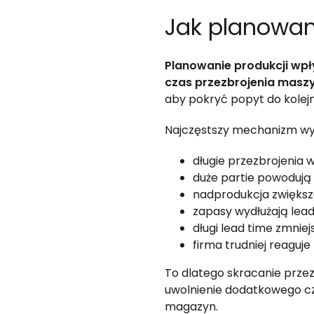
Jak planowan
Planowanie produkcji wpły
czas przezbrojenia maszy
aby pokryć popyt do kolejn
Najczęstszy mechanizm wy
długie przezbrojenia 
duże partie powodują
nadprodukcja zwiększ
zapasy wydłużają lead
długi lead time zmniej
firma trudniej reaguj
To dlatego skracanie prze
uwolnienie dodatkowego cza
magazyn.