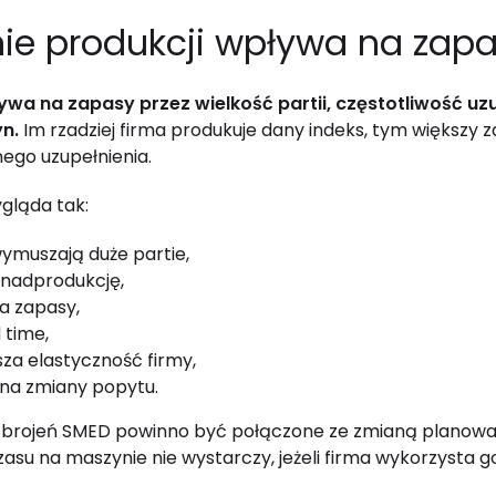
ie produkcji wpływa na zap
wa na zapasy przez wielkość partii, częstotliwość uz
n.
Im rzadziej firma produkuje dany indeks, tym większy
ego uzupełnienia.
gląda tak:
wymuszają duże partie,
 nadprodukcję,
a zapasy,
 time,
sza elastyczność firmy,
e na zmiany popytu.
zbrojeń SMED powinno być połączone ze zmianą planowan
su na maszynie nie wystarczy, jeżeli firma wykorzysta go