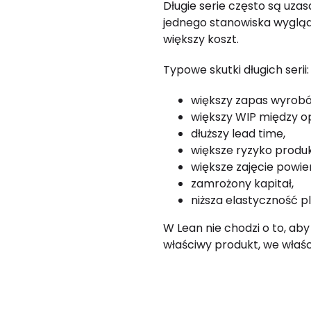
Długie serie często są uz
jednego stanowiska wygląd
większy koszt.
Typowe skutki długich serii:
większy zapas wyrob
większy WIP między o
dłuższy lead time,
większe ryzyko produ
większe zajęcie powi
zamrożony kapitał,
niższa elastyczność p
W Lean nie chodzi o to, aby
właściwy produkt, we właści