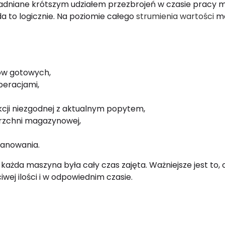
asadniane krótszym udziałem przezbrojeń w czasie pracy 
a to logicznie. Na poziomie całego
strumienia wartości
mo
ów gotowych,
peracjami,
kcji niezgodnej z aktualnym popytem,
erzchni magazynowej,
lanowania.
 każda maszyna była cały czas zajęta. Ważniejsze jest to,
wej ilości i w odpowiednim czasie.