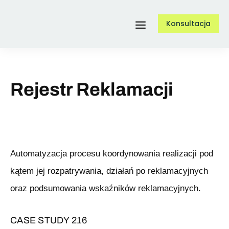
Przejdź
Konsultacja
do
Toggle
zawartości
Navigation
Usługi
Rejestr Reklamacji
O nas
Referencje
Automatyzacja procesu koordynowania realizacji pod
kątem jej rozpatrywania, działań po reklamacyjnych
Case Study
oraz podsumowania wskaźników reklamacyjnych.
CASE STUDY 216
Blog