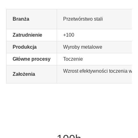
Referencje
Branża
Przetwórstwo stali
Case Study
Zatrudnienie
+100
Produkcja
Wyroby metalowe
Blog
Główne procesy
Toczenie
Wzrost efektywności toczenia wy
Założenia