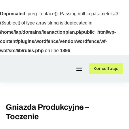
Deprecated
: preg_replace(): Passing null to parameter #3
($subject) of type array|string is deprecated in
/home/lap/domains/leanactionplan.pl/public_html/wp-
content/plugins/wordfence/vendor/wordfence/wf-
waf/src/lib/rules.php
on line
1896
Przejdź
Konsultacja
do
Toggle
zawartości
Navigation
Usługi
Gniazda Produkcyjne –
Toczenie
O nas