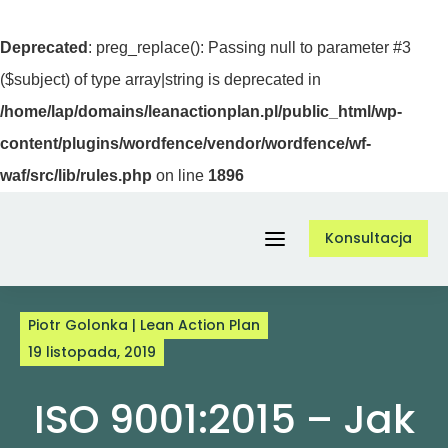
Deprecated
: preg_replace(): Passing null to parameter #3
($subject) of type array|string is deprecated in
/home/lap/domains/leanactionplan.pl/public_html/wp-
content/plugins/wordfence/vendor/wordfence/wf-
waf/src/lib/rules.php
on line
1896
Przejdź
Konsultacja
do
Toggle
zawartości
Navigation
Piotr Golonka | Lean Action Plan
Usługi
19 listopada, 2019
ISO 9001:2015 – Jak
O nas