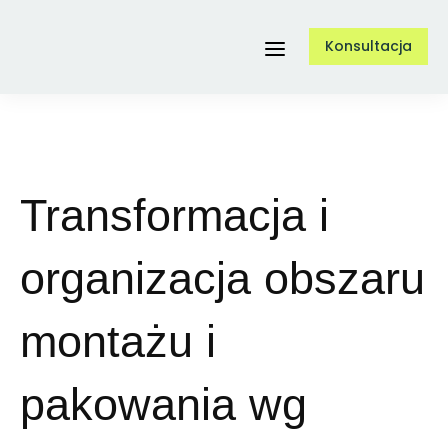
Przejdź
Konsultacja
do
Toggle
zawartości
Navigation
Usługi
Transformacja i
O nas
organizacja obszaru
Referencje
montażu i
Case Study
pakowania wg
Blog