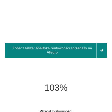
Zobacz także: Analityka rentowności sprzedaży na
Allegro
103%
Wzrost zyskowności