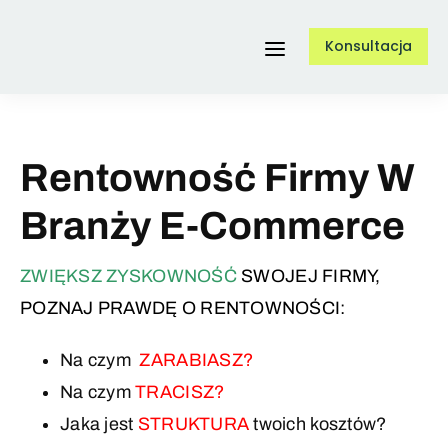
Przejdź
Konsultacja
do
Toggle
zawartości
Navigation
Usługi
Rentowność Firmy W
O nas
Branży E-Commerce
ZWIĘKSZ ZYSKOWNOŚĆ
SWOJEJ FIRMY,
Referencje
POZNAJ PRAWDĘ O RENTOWNOŚCI:
Na czym
ZARABIASZ?
Case Study
Na czym
TRACISZ?
Jaka jest
STRUKTURA
twoich kosztów?
Blog