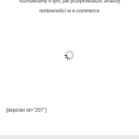
rozmawiamy o tym, jak przeprowadzić analizę
rentowności w e-commerce
[depicter id="207"]