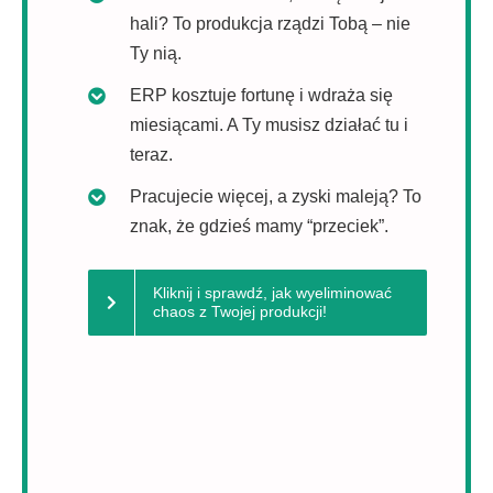
hali? To produkcja rządzi Tobą – nie
Ty nią.
ERP kosztuje fortunę i wdraża się
miesiącami. A Ty musisz działać tu i
teraz.
Pracujecie więcej, a zyski maleją? To
znak, że gdzieś mamy “przeciek”.
Kliknij i sprawdź, jak wyeliminować
chaos z Twojej produkcji!