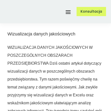
Przejdź
Konsultacja
do
Toggle
zawartości
Navigation
Wizualizacja danych jakościowych
Usługi
WIZUALIZACJA DANYCH JAKOŚCIOWYCH W
O nas
POSZCZEGÓLNYCH OBSZARACH
PRZEDSIĘBIORSTWA Dziś ostatni artykuł dotyczący
Referencje
wizualizacji danych w poszczególnych obszarach
przedsiębiorstwa. Tym razem poświęćmy chwilę na
temat związany z danymi jakościowymi. Jak zwykle
Case Study
przyjrzymy się wizualizacji danych w Excelu oraz
wskaźnikom jakościowym ułatwiającym analizę
Blog
zebranych informacji. Trzy tygodnie temu czytałeś mój