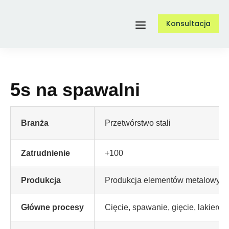
Przejdź
Konsultacja
do
Toggle
zawartości
Navigation
Usługi
5s na spawalni
O nas
Branża
Przetwórstwo stali
Referencje
Zatrudnienie
+100
Produkcja
Produkcja elementów metalowych
Case Study
Główne procesy
Cięcie, spawanie, gięcie, lakiero
Blog