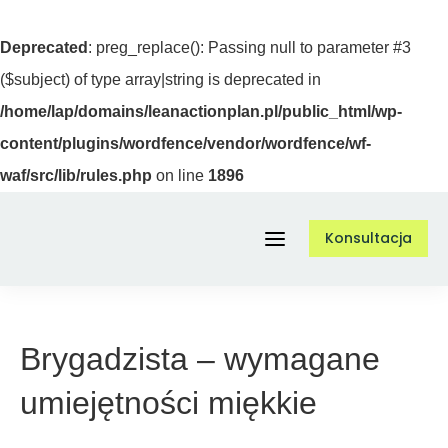
Deprecated
: preg_replace(): Passing null to parameter #3
($subject) of type array|string is deprecated in
/home/lap/domains/leanactionplan.pl/public_html/wp-
content/plugins/wordfence/vendor/wordfence/wf-
waf/src/lib/rules.php
on line
1896
Przejdź
Konsultacja
do
Toggle
zawartości
Navigation
Usługi
Brygadzista – wymagane
umiejętności miękkie
O nas