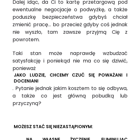
Dalej idąc, da Ci to kartę przetargową pod
ewentualne negocjacje o podwyżkę, a także
poduszkę bezpieczeństwa gdybyś chciał
zmienić pracę… bo przecież gdyby coś jednak
nie wyszło, tam zawsze przyjmą Cię z
powrotem.
Taki stan może naprawdę wzbudzać
satysfakcję i poniekąd nie ma co się dziwić,
ponieważ
JAKO LUDZIE, CHCEMY CZUĆ SIĘ POWAŻANI I
DOCENIANI
. Pytanie jednak jakim kosztem to się odbywa,
a także co jest główną pobudką lub
przyczyną?
MOŻESZ STAĆ SIĘ NIEZASTĄPIONYM:
NA WŁASNE ŻYCZENIE, ELIMINUJĄC