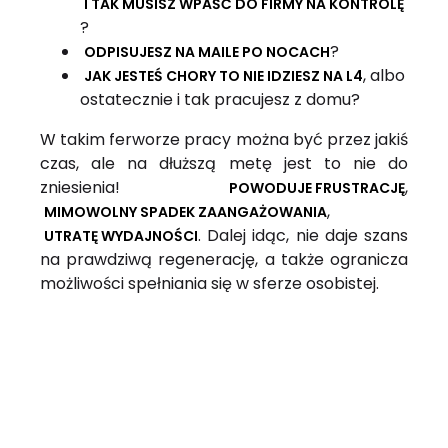
I TAK MUSISZ WPAŚĆ DO FIRMY NA KONTROLĘ
?
?
ODPISUJESZ NA MAILE PO NOCACH
, albo
JAK JESTEŚ CHORY TO NIE IDZIESZ NA L4
ostatecznie i tak pracujesz z domu?
W takim ferworze pracy można być przez jakiś
czas, ale na dłuższą metę jest to nie do
zniesienia!
,
POWODUJE FRUSTRACJĘ
,
MIMOWOLNY SPADEK ZAANGAŻOWANIA
. Dalej idąc, nie daje szans
UTRATĘ WYDAJNOŚCI
na prawdziwą regenerację, a także ogranicza
możliwości spełniania się w sferze osobistej.