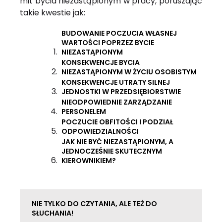
mit bycia niezastąpionym w pracy, poruszając
takie kwestie jak:
BUDOWANIE POCZUCIA WŁASNEJ
WARTOŚCI POPRZEZ BYCIE
NIEZASTĄPIONYM
KONSEKWENCJE BYCIA
NIEZASTĄPIONYM W ŻYCIU OSOBISTYM
KONSEKWENCJE UTRATY SILNEJ
JEDNOSTKI W PRZEDSIĘBIORSTWIE
NIEODPOWIEDNIE ZARZĄDZANIE
PERSONELEM
POCZUCIE OBFITOŚCI I PODZIAŁ
ODPOWIEDZIALNOŚCI
JAK NIE BYĆ NIEZASTĄPIONYM, A
JEDNOCZEŚNIE SKUTECZNYM
KIEROWNIKIEM?
NIE TYLKO DO CZYTANIA, ALE TEŻ DO
SŁUCHANIA!