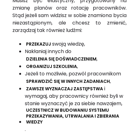
Musisz być elastyczny, przygotowany na
zmianę planów oraz rotację pracowników.
Stąd jeżeli sam widzisz w sobie znamiona bycia
niezastąpionym, ale chcesz to zmienić,
zarządzaj tak również ludźmi:
swoją wiedzę,
PRZEKAZUJ
Nakłaniaj innych do
,
DZIELENIA SIĘ DOŚWIADCZENIEM
,
ORGANIZUJ SZKOLENIA
Jeżeli to możliwie, pozwól pracownikom
,
SPRAWDZIĆ SIĘ W INNYCH ZADANIACH
i
ZAWSZE WYZNACZAJ ZASTĘPSTWA
wymagaj, aby pracownicy również byli w
stanie wyznaczyć je za siebie nawzajem,
UCZESTNICZ W BUDOWANIU SYSTEMU
PRZEKAZYWANIA, UTRWALANIA I ZBIERANIA
WIEDZY
.