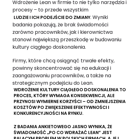
Wdrożenie Lean w firmie to nie tylko narzędzia i
procesy – to przede wszystkim
. Wyniki
LUDZIE I ICH PODEJŚCIE DO ZMIANY
badania pokazują, że brak świadomości
zarówno pracowników, jak i kierownictwa
stanowi największą przeszkodę w budowaniu
kultury ciągłego doskonalenia.
Firmy, które chcą osiągnąć trwałe efekty,
powinny skoncentrować się na edukacji i
zaangażowaniu pracowników, a także na
strategicznym podejściu do Lean.
WDROŻENIE KULTURY CIĄGŁEGO DOSKONALENIA TO
PROCES, KTÓRY WYMAGA KONSEKWENCJI, ALE
PRZYNOSI WYMIERNE KORZYŚCI – OD ZMNIEJSZENIA
KOSZTÓW PO ZWIĘKSZENIE EFEKTYWNOŚCI I
KONKURENCYJNOŚCI NA RYNKU.
Z BADANIA ANKIETOWEGO JASNO WYNIKA, ŻE
ŚWIADOMOŚĆ „PO CO WDRAŻAĆ LEAN” JEST
PALĄCYM PROBLEM W POLSKICH FIRMACH, A JEJ