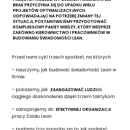
BRAK PRZYCZYNIA SIĘ DO UPADKU WIELU
PROJEKTÓW OPTYMALIZACYJNYCH.
ODPOWIADAJĄC NA POTRZEBĘ ZMIANY TEJ
SYTUACJI, POSTANOWILIŚMY PRZYGOTOWAĆ
KOMPLEKSOWY PAKIET WIEDZY, KTÓRY WESPRZE
ZARÓWNO KIEROWNICTWO I PRACOWNIKÓW W
BUDOWANIU ŚWIADOMOŚCI LEAN.
Przed nami cykl trzech spotkań, na których
– nauczymy, jak budować świadomość Lean w
firmie
– pokażemy, jak
do
ZAANGAŻOWAĆ LUDZI
ciągłego doskonalenia dzięki trzem taktykom
– zainspirujemy do
EFEKTYWNEJ ORGANIZACJI
pracy Działu Lean
– podamy trzy sposoby na to, jak podpiąć