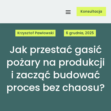
Przejdź
Konsultacja
do
Toggle
zawartości
Navigation
Krzysztof Pawłowski
6 grudnia, 2025
Usługi
Jak przestać gasić
O nas
pożary na produkcji
i zacząć budować
Referencje
proces bez chaosu?
Case Study
Blog