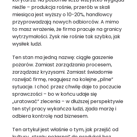
nieźle – produkcja rośnie, przerób w skali
miesiąca jest wyższy o 10-20%, handlowcy
przyprowadzają nowych odbiorców. A mimo
to masz wrażenie, że firma pracuje na granicy
wytrzymałości. Zysk nie rośnie tak szybko, jak
wysiłek ludzi.
Ten stan ma jedną nazwę: ciągłe gaszenie
pożarów. Zamiast zarządzania procesem,
zarządzasz kryzysami. Zamiast świadomie
rozwijać firmę, reagujesz na kolejne „pilne”
sytuacje. I choć przez chwilę daje to poczucie
sprawczości – bo w końcu udaje się
„uratować” zlecenia – w dłuższej perspektywie
ten styl pracy wykańcza ludzi, zjada marżę i
odbiera kontrolę nad biznesem.
Ten artykuł jest właśnie o tym, jak przejść od
kultury „straży pożarnej” do produkcji bez