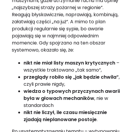
maszynami, gdzie utrzymanie ruchu ma opinię
„najszybszej straży pożarnej w regionie”.
Reagują błyskawicznie, naprawiają, kombinują,
załatwiają części „na już”. A mimo to plan
produkcji regularnie się sypie, bo awarie
pojawiają się w najmniej odpowiednim
momencie. Gdy spojrzano na ten obszar
systemowo, okazało się, że:
nikt nie miał listy maszyn krytycznych
–
wszystkie traktowano „tak samo”,
przeglądy robiło się „jak będzie chwila”
,
czyli prawie nigdy,
wiedza o typowych przyczynach awarii
była w głowach mechaników
, nie w
standardach
nikt nie liczył, ile czasu miesięcznie
zjadają nieplanowane postoje
.
Po usystematyzowaniu tematu – wytypowaniu