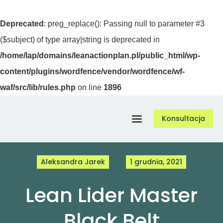
Deprecated
: preg_replace(): Passing null to parameter #3
($subject) of type array|string is deprecated in
/home/lap/domains/leanactionplan.pl/public_html/wp-
content/plugins/wordfence/vendor/wordfence/wf-
waf/src/lib/rules.php
on line
1896
Przejdź
Konsultacja
do
Toggle
zawartości
Navigation
Aleksandra Jarek
1 grudnia, 2021
Usługi
Lean Lider Master
O nas
Black Belt