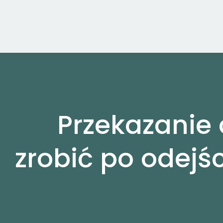
Przejdź
do
zawartości
Przekazanie
zrobić po odej