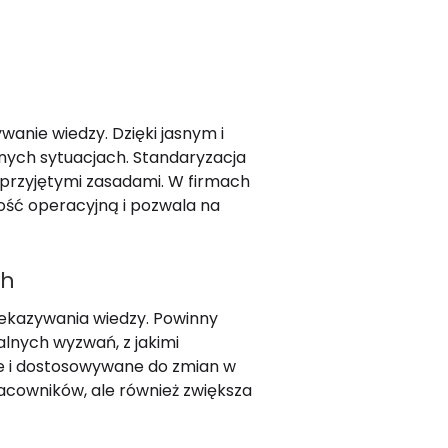
wanie wiedzy. Dzięki jasnym i
nych sytuacjach. Standaryzacja
z przyjętymi zasadami. W firmach
ość operacyjną i pozwala na
ch
zekazywania wiedzy. Powinny
lnych wyzwań, z jakimi
ne i dostosowywane do zmian w
acowników, ale również zwiększa