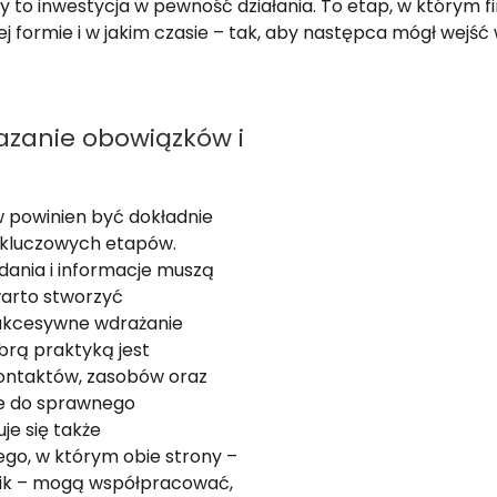
 to inwestycja w pewność działania. To etap, w którym f
j formie i w jakim czasie
–
tak, aby następca mógł wejść
azanie obowiązków i
 powinien być dokładnie
 kluczowych etapów.
zadania i informacje muszą
warto stworzyć
ukcesywne wdrażanie
rą praktyką jest
kontaktów, zasobów oraz
e do sprawnego
e się także
go, w którym obie strony –
ik – mogą współpracować,