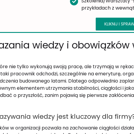
Szkolenia/Warsztaty “
przykładach z wewnątr
KLIKNIJ I SPR
azania wiedzy i obowiązków 
które nie tylko wykonują swoją pracę, ale trzymają w ręka
aki pracownik odchodzi, szczególnie na emeryturę, organ
adczenia budowanego latami. Dlatego odpowiednio zapl
łównym elementem utrzymania stabilności, ciągłości i jak
bać o przyszłość, zanim pojawią się pierwsze zakłócenia
azywania wiedzy jest kluczowy dla firmy
ków w organizacji pozwala na zachowanie ciągłości dział