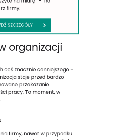
szyte na miarę” – na
z firmy.
AWDŹ SZCZEGÓŁY
w organizacji
ch coś znacznie cenniejszego –
izacja staje przed bardzo
anowane przekazanie
ości pracy. To moment, w
.
?
ania firmy, nawet w przypadku