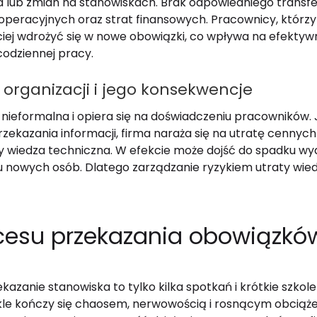
 lub zmian na stanowiskach. Brak odpowiedniego transf
peracyjnych oraz strat finansowych. Pracownicy, którz
iej wdrożyć się w nowe obowiązki, co wpływa na efektywn
codziennej pracy.
 organizacji i jego konsekwencje
t nieformalna i opiera się na doświadczeniu pracowników. 
ekazania informacji, firma naraża się na utratę cennych 
zy wiedza techniczna. W efekcie może dojść do spadku wyda
iu nowych osób. Dlatego zarządzanie ryzykiem utraty wie
cesu przekazania obowiązków
azanie stanowiska to tylko kilka spotkań i krótkie szkole
ykle kończy się chaosem, nerwowością i rosnącym obciąż