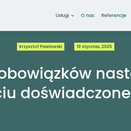
Usługi
O nas
Referencje
Krzysztof Pawłowski
10 stycznia, 2025
 obowiązków nastę
ściu doświadczon