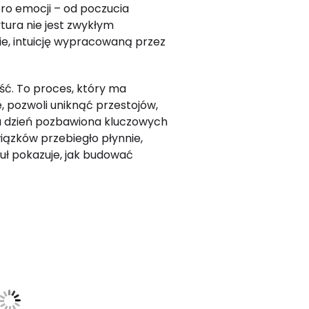
oro emocji
–
od poczucia
tura nie jest zwykłym
e, intuicję wypracowaną przez
ść. To proces, który ma
, pozwoli uniknąć przestojów,
na dzień pozbawiona kluczowych
iązków przebiegło płynnie,
kuł pokazuje, jak budować