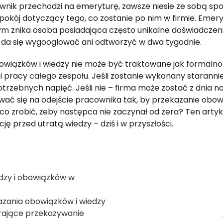
cownik przechodzi na emeryturę, zawsze niesie ze sobą sp
okój dotyczący tego, co zostanie po nim w firmie. Emery
m znika osoba posiadająca często unikalne doświadczeni
nie da się wygooglować ani odtworzyć w dwa tygodnie.
owiązków i wiedzy nie może być traktowane jak formalno
 pracy całego zespołu. Jeśli zostanie wykonany starannie
trzebnych napięć. Jeśli nie – firma może zostać z dnia 
wać się na odejście pracownika tak, by przekazanie obow
 co zrobić, żeby następca nie zaczynał od zera? Ten arty
cję przed utratą wiedzy
–
dziś i w przyszłości.
dzy i obowiązków w
zania obowiązków i wiedzy
erające przekazywanie