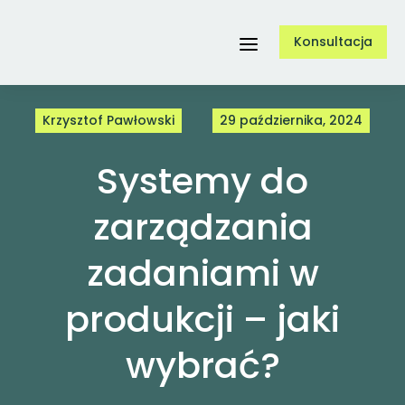
Przejdź
Konsultacja
do
Toggle
zawartości
Navigation
Krzysztof Pawłowski
29 października, 2024
Usługi
Systemy do
O nas
zarządzania
zadaniami w
Referencje
produkcji – jaki
Case Study
wybrać?
Blog