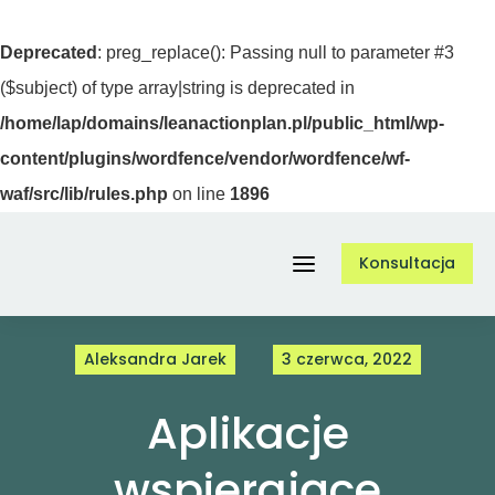
Deprecated
: preg_replace(): Passing null to parameter #3
($subject) of type array|string is deprecated in
/home/lap/domains/leanactionplan.pl/public_html/wp-
content/plugins/wordfence/vendor/wordfence/wf-
waf/src/lib/rules.php
on line
1896
Przejdź
Konsultacja
do
Toggle
zawartości
Navigation
Aleksandra Jarek
3 czerwca, 2022
Usługi
Aplikacje
O nas
wspierające