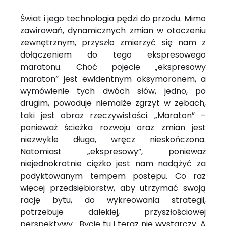
Świat i jego technologia pędzi do przodu. Mimo
zawirowań, dynamicznych zmian w otoczeniu
zewnętrznym, przyszło zmierzyć się nam z
dołączeniem do tego ekspresowego
maratonu. Choć pojęcie „ekspresowy
maraton” jest ewidentnym oksymoronem, a
wymówienie tych dwóch słów, jedno, po
drugim, powoduje niemalże zgrzyt w zębach,
taki jest obraz rzeczywistości. „Maraton” –
ponieważ ścieżka rozwoju oraz zmian jest
niezwykle długa, wręcz nieskończona.
Natomiast „ekspresowy”, ponieważ
niejednokrotnie ciężko jest nam nadążyć za
podyktowanym tempem postępu. Co raz
więcej przedsiębiorstw, aby utrzymać swoją
rację bytu, do wykreowania strategii,
potrzebuje dalekiej, przyszłościowej
perspektywy. Bycie tu i teraz nie wystarczy. A