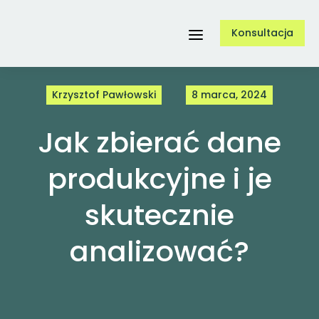
Przejdź
Konsultacja
do
Toggle
zawartości
Navigation
Krzysztof Pawłowski
8 marca, 2024
Usługi
Jak zbierać dane
O nas
produkcyjne i je
skutecznie
Referencje
analizować?
Case Study
Blog