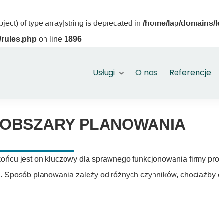
ject) of type array|string is deprecated in
/home/lap/domains/l
/rules.php
on line
1896
Usługi
O nas
Referencje
4 OBSZARY PLANOWANIA
końcu jest on kluczowy dla sprawnego funkcjonowania firmy p
a. Sposób planowania zależy od różnych czynników, chociażby o