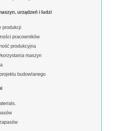
aszyn, urządzeń i ludzi
 produkcji
tności pracowników
lność produkcyjna
korzystania maszyn
la
projektu budowlanego
mi
terials.
pasów
 zapasów