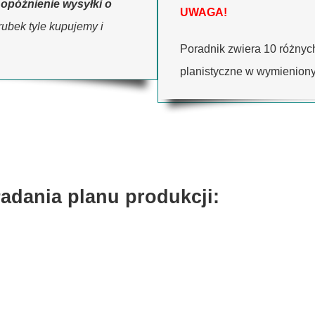
ł
opóźnienie wysyłki o
UWAGA!
śrubek tyle kupujemy i
Poradnik zwiera 10 różnyc
planistyczne w wymienion
adania planu produkcji: