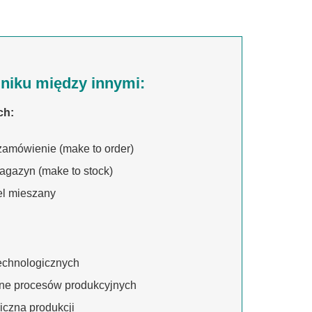
niku między innymi:
ch:
zamówienie (make to order)
agazyn (make to stock)
l mieszany
technologicznych
ne procesów produkcyjnych
iczna produkcji