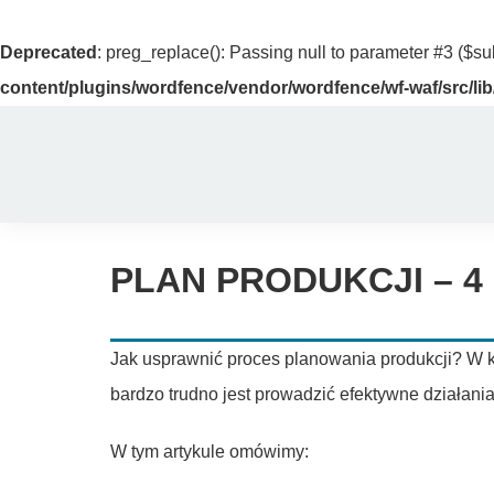
Deprecated
: preg_replace(): Passing null to parameter #3 ($sub
content/plugins/wordfence/vendor/wordfence/wf-waf/src/lib
Przejdź
do
zawartości
PLAN PRODUKCJI
– 
Jak usprawnić proces planowania produkcji? W 
bardzo trudno jest prowadzić efektywne działani
W tym artykule omówimy: