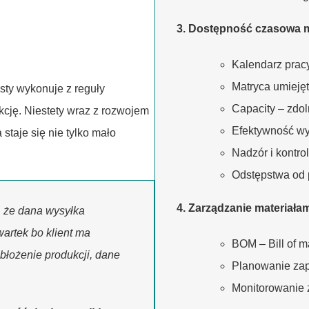
3. Dostępność czasowa m
Kalendarz pracy
Matryca umieję
sty wykonuje z reguły
Capacity – zdo
ukcję. Niestety wraz z rozwojem
Efektywność wy
a staje się nie tylko mało
Nadzór i kontro
Odstępstwa od 
4. Zarządzanie materiała
, że dana wysyłka
artek bo klient ma
BOM – Bill of ma
błożenie produkcji, dane
Planowanie za
Monitorowanie