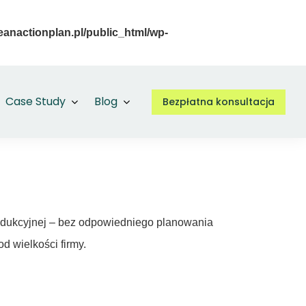
eanactionplan.pl/public_html/wp-
Case Study
Blog
Bezpłatna konsultacja
rodukcyjnej – bez odpowiedniego planowania
d wielkości firmy.