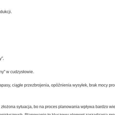
.
dukcji.
y”.
ny” w cudzysłowie.
zapasy, ciągłe przezbrojenia, opóźnienia wysyłek, brak mocy pr
ziej złożona sytuacja, bo na proces planowania wpływa bardzo w
anistycznych. Planowanie to kluczowy element zarządzania pro