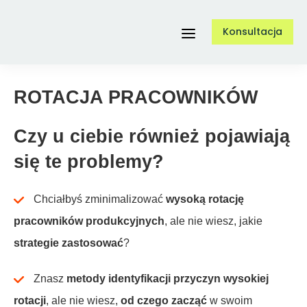
Przejdź
Konsultacja
do
Toggle
zawartości
Navigation
ROTACJA PRACOWNIKÓW
Usługi
Czy u ciebie również pojawiają
O nas
się te problemy?
Referencje
Chciałbyś zminimalizować
wysoką rotację
pracowników produkcyjnych
, ale nie wiesz, jakie
strategie zastosować
?
Case Study
Znasz
metody identyfikacji przyczyn wysokiej
Blog
rotacji
, ale nie wiesz,
od czego zacząć
w swoim