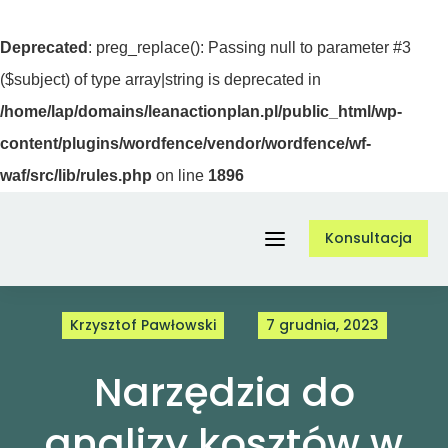
Deprecated
: preg_replace(): Passing null to parameter #3
($subject) of type array|string is deprecated in
/home/lap/domains/leanactionplan.pl/public_html/wp-
content/plugins/wordfence/vendor/wordfence/wf-
waf/src/lib/rules.php
on line
1896
Przejdź
Konsultacja
do
Toggle
zawartości
Navigation
Krzysztof Pawłowski
7 grudnia, 2023
Usługi
Narzędzia do
O nas
analizy kosztów w