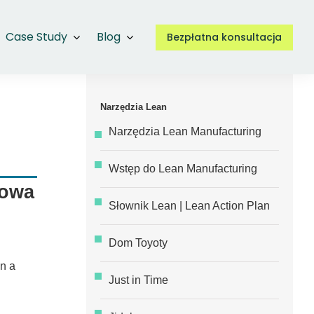
Case Study
Blog
Bezpłatna konsultacja
Narzędzia Lean
Narzędzia Lean Manufacturing
Wstęp do Lean Manufacturing
kowa
Słownik Lean | Lean Action Plan
Dom Toyoty
n a
Just in Time