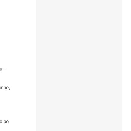
u –
inne,
ro po