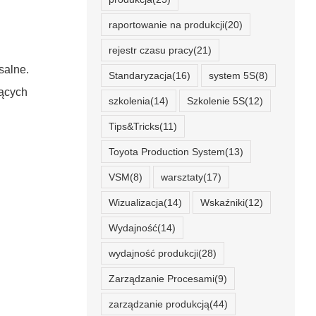
raportowanie na produkcji
(20)
rejestr czasu pracy
(21)
salne.
Standaryzacja
(16)
system 5S
(8)
zących
szkolenia
(14)
Szkolenie 5S
(12)
Tips&Tricks
(11)
Toyota Production System
(13)
VSM
(8)
warsztaty
(17)
Wizualizacja
(14)
Wskaźniki
(12)
Wydajność
(14)
wydajność produkcji
(28)
Zarządzanie Procesami
(9)
zarządzanie produkcją
(44)